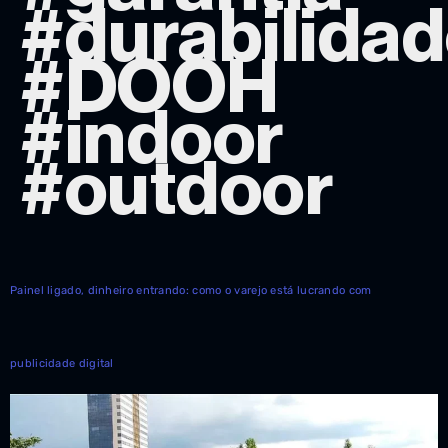
#durabilida
#DOOH
#indoor
#outdoor
Painel ligado, dinheiro entrando: como o varejo está lucrando com
publicidade digital