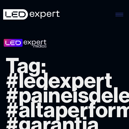
Tag:
#ledexpert
#paineisdel
#altaperfor
#garantia