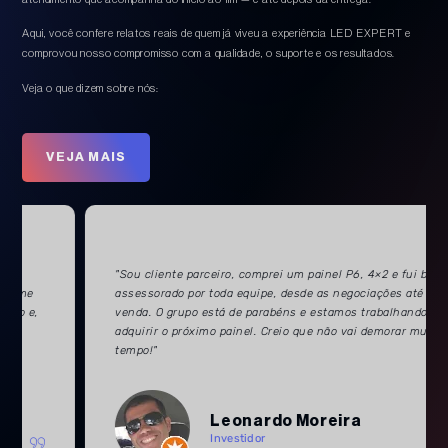
Aqui, você confere relatos reais de quem já viveu a experiência LED EXPERT e
comprovou nosso compromisso com a qualidade, o suporte e os resultados.
Veja o que dizem sobre nós:
VEJA MAIS
"Sou cliente parceiro, comprei um painel P6, 4×2 e fui bem
assessorado por toda equipe, desde as negociações até o pós
venda. O grupo está de parabéns e estamos trabalhando para
adquirir o próximo painel. Creio que não vai demorar muito
tempo!"
Leonardo Moreira
Investidor