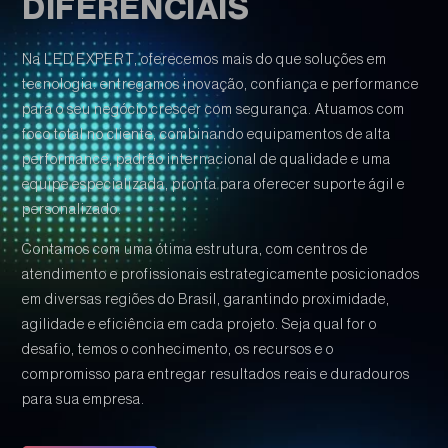
DIFERENCIAIS
Na LED EXPERT, oferecemos mais do que soluções em
tecnologia: entregamos inovação, confiança e performance
para o seu negócio crescer com segurança. Atuamos com
foco total no cliente, combinando equipamentos de alta
performance, padrão internacional de qualidade e uma
equipe especializada, pronta para oferecer suporte ágil e
personalizado.
Contamos com uma ótima estrutura, com centros de
atendimento e profissionais estrategicamente posicionados
em diversas regiões do Brasil, garantindo proximidade,
agilidade e eficiência em cada projeto. Seja qual for o
desafio, temos o conhecimento, os recursos e o
compromisso para entregar resultados reais e duradouros
para sua empresa.