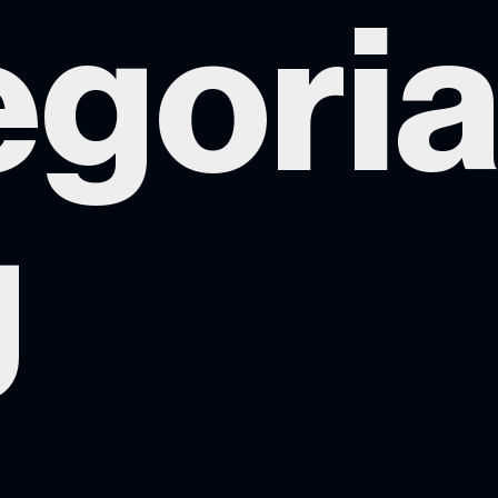
goria
g