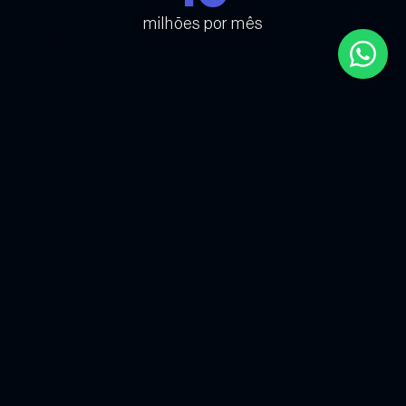
milhões por mês
CERTIFICAÇÕES
QUALIDADE INTERNACIONAL
Com mais de 15 anos de experiência em IoT e Indústria 5.0, a LED
EXPERT oferece soluções em painéis LED com qualidade
internacional, suporte especializado e presença nas principais
cidades do Brasil.