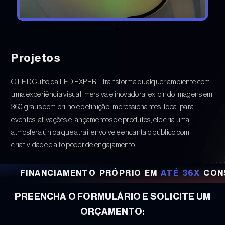
Projetos
O LED Cubo da LED EXPERT transforma qualquer ambiente com
uma experiência visual imersiva e inovadora, exibindo imagens em
360 graus com brilho e definição impressionantes. Ideal para
eventos, ativações e lançamentos de produtos, ele cria uma
atmosfera única que atrai, envolve e encanta o público com
criatividade e alto poder de engajamento.
FINANCIAMENTO PRÓPRIO EM
ATÉ 36X
CONSU
PREENCHA O FORMULÁRIO E SOLICITE UM
ORÇAMENTO: