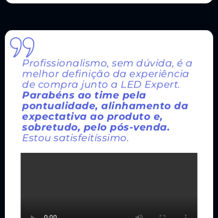
Profissionalismo, sem dúvida, é a
melhor definição da experiência
de compra junto a LED Expert.
Parabéns ao time pela
pontualidade, alinhamento da
expectativa ao produto e,
sobretudo, pelo pós-venda.
Estou satisfeitíssimo.