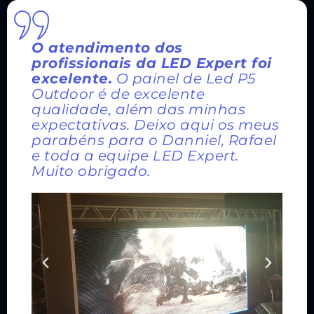
O atendimento dos
profissionais da LED Expert foi
excelente.
O painel de Led P5
Outdoor é de excelente
qualidade, além das minhas
expectativas. Deixo aqui os meus
parabéns para o Danniel, Rafael
e toda a equipe LED Expert.
Muito obrigado.